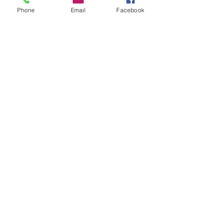
Phone
Email
Facebook
Add to Cart
Mix van verse avocado en gerookte 
zalm met ovenverse bruschetta | 120 gr
Follow us & get inspired
info@mangado.be
0494 088 011