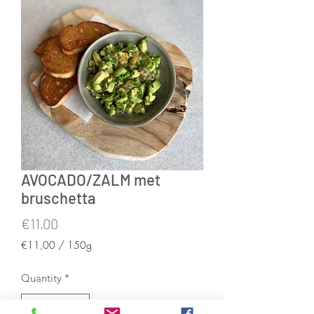
AVOCADO/ZALM met
bruschetta
Price
€11,00
€11,00
/
150g
€11,00
per
Quantity
*
150
Grams