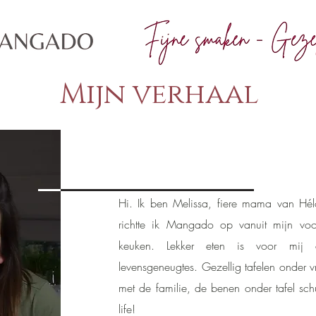
Mijn verhaal
Hi. Ik ben Melissa, fiere mama van Hél
richtte ik Mangado op vanuit mijn voor
keuken. Lekker eten is voor mij 
levensgeneugtes. Gezellig tafelen onder
met de familie, de benen onder tafel sch
life!