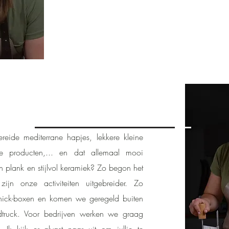
reide mediterrane hapjes, lekkere kleine
olle producten,... en dat allemaal mooi
 plank en stijlvol keramiek? Zo begon het
zijn onze activiteiten uitgebreider. Zo
nick-boxen en komen we geregeld buiten
dtruck. Voor bedrijven werken we graag
. Ik kijk er alvast naar uit om jullie te